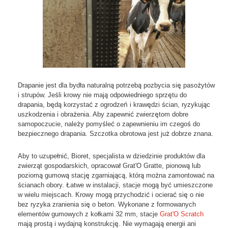
Drapanie jest dla bydła naturalną potrzebą pozbycia się pasożytów
i strupów. Jeśli krowy nie mają odpowiedniego sprzętu do
drapania, będą korzystać z ogrodzeń i krawędzi ścian, ryzykując
uszkodzenia i obrażenia. Aby zapewnić zwierzętom dobre
samopoczucie, należy pomyśleć o zapewnieniu im czegoś do
bezpiecznego drapania. Szczotka obrotowa jest już dobrze znana.
Aby to uzupełnić, Bioret, specjalista w dziedzinie produktów dla
zwierząt gospodarskich, opracował Grat'O Gratte, pionową lub
poziomą gumową stację zgarniającą, którą można zamontować na
ścianach obory. Łatwe w instalacji, stacje mogą być umieszczone
w wielu miejscach. Krowy mogą przychodzić i ocierać się o nie
bez ryzyka zranienia się o beton. Wykonane z formowanych
elementów gumowych z kołkami 32 mm, stacje
Grat'O Scratch
mają prostą i wydajną konstrukcję. Nie wymagają energii ani