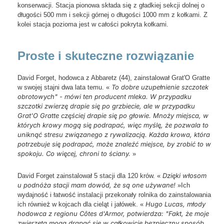
konserwacji. Stacja pionowa składa się z gładkiej sekcji dolnej o
długości 500 mm i sekcji górnej o długości 1000 mm z kołkami. Z
kolei stacja pozioma jest w całości pokryta kołkami.
Proste i skuteczne rozwiązanie
David Forget, hodowca z Abbaretz (44), zainstalował Grat'O Gratte
To dobre uzupełnienie szczotek
w swojej stajni dwa lata temu. «
obrotowych" - mówi ten producent mleka. W przypadku
szczotki zwierzę drapie się po grzbiecie, ale w przypadku
Grat'O Gratte częściej drapie się po głowie. Mnoży miejsca, w
których krowy mogą się podrapać, więc myślę, że pozwala to
uniknąć stresu związanego z rywalizacją. Każda krowa, która
potrzebuje się podrapać, może znaleźć miejsce, by zrobić to w
spokoju. Co więcej, chroni to ściany.
»
Dzięki włosom
David Forget zainstalował 5 stacji dla 120 krów. «
u podnóża stacji mam dowód, że są one używane!
»Ich
wydajność i łatwość instalacji przekonały rolnika do zainstalowania
Hugo Lucas, młody
ich również w kojcach dla cieląt i jałówek. «
hodowca z regionu Côtes d'Armor, potwierdza: "Fakt, że moje
zwierzęta mogą drapać się w całkowicie bezpieczny sposób,