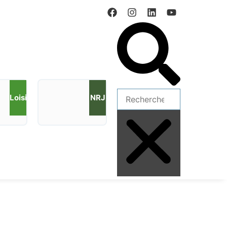
Loisirs
NRJ