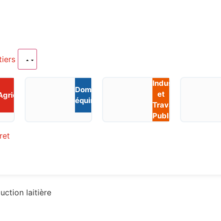
tiers
Industrie
Domaine
et
Agriculture
équin
Travaux
Publics
ret
uction laitière